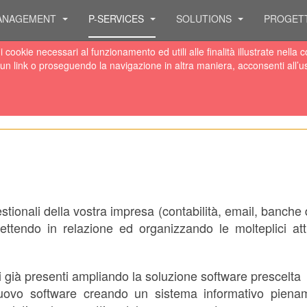
ANAGEMENT
P-SERVICES
SOLUTIONS
PROGET
 di cookie necessari al funzionamento ed utili alle finalità illustrate ne
un link o proseguendo la navigazione in altra maniera, acconsenti all’u
onali della vostra impresa (contabilità, email, banche d
mettendo in relazione ed organizzando le molteplici att
i già presenti ampliando la soluzione software prescelta
ovo software creando un sistema informativo pienam