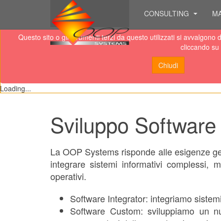
CONSULTING
M
Questo sito o gli strumenti terzi da questo utilizzati si avvalgono
cliccando su 
Chiudi
Loading...
Sviluppo Software
La OOP Systems risponde alle esigenze gesti
integrare sistemi informativi complessi, 
operativi.
Software Integrator: integriamo sistem
Software Custom: sviluppiamo un nu