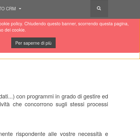
TO CRM
lla cookie policy. Chiudendo questo banner, scorrendo questa pagina,
so dei cookie.
Per saperne di più
ati...) con programmi in grado di gestire ed
ività che concorrono sugli stessi processi
ente rispondente alle vostre necessità e